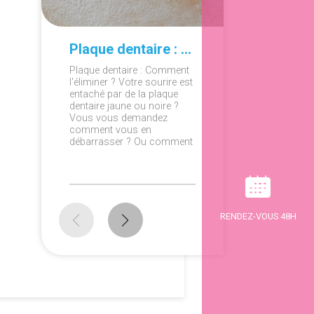
Plaque dentaire : Comment l'éliminer ?
Plaque dentaire : Comment
Orthodon
l'éliminer ? Votre sourire est
sommeil 
entaché par de la plaque
pour trai
dentaire jaune ou noire ?
sommeil c
Vous vous demandez
Grace à d
comment vous en
adaptées,
débarrasser ? Ou comment
orthodon
éviter d'en avoir de nouveau
pourra v
? On répond à vos
fournissa
questions!
dentaire 
RENDEZ-VOUS 48H