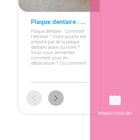
Plaque dentaire : Comment l'éliminer ?
Plaque dentaire : Comment
Orthodon
l'éliminer ? Votre sourire est
sommeil 
entaché par de la plaque
pour trai
dentaire jaune ou noire ?
sommeil c
Vous vous demandez
Grace à d
comment vous en
adaptées,
débarrasser ? Ou comment
orthodon
éviter d'en avoir de nouveau
pourra v
? On répond à vos
fournissa
questions!
dentaire 
RENDEZ-VOUS 48H