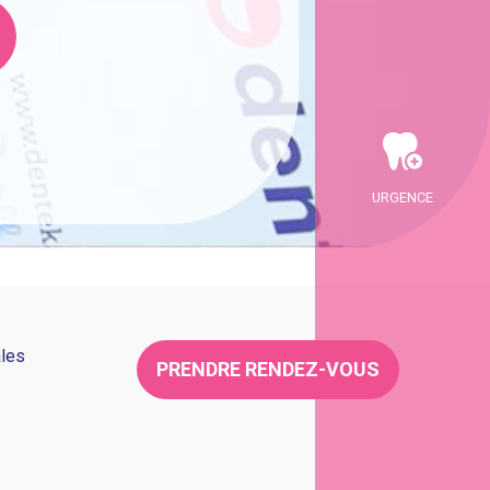
URGENCE
ales
PRENDRE RENDEZ-VOUS
?