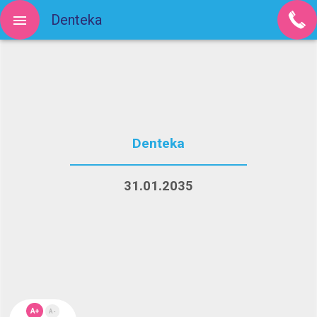
Denteka
Denteka
31.01.2035
A+
A-